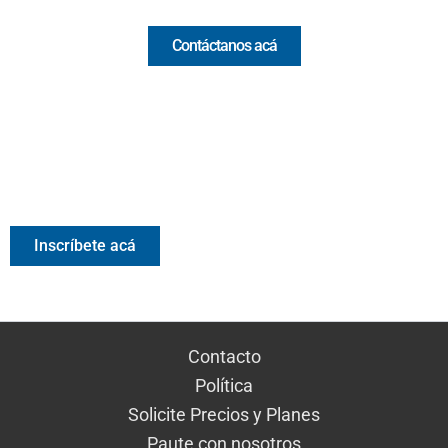
Contáctanos acá
Valora Analitik Newsletter
Información estratégica para decisiones inteligentes.
Inscríbete gratis al newsletter diario de Valora Analitik
Inscríbete acá
Contacto
Política
Solicite Precios y Planes
Paute con nosotros