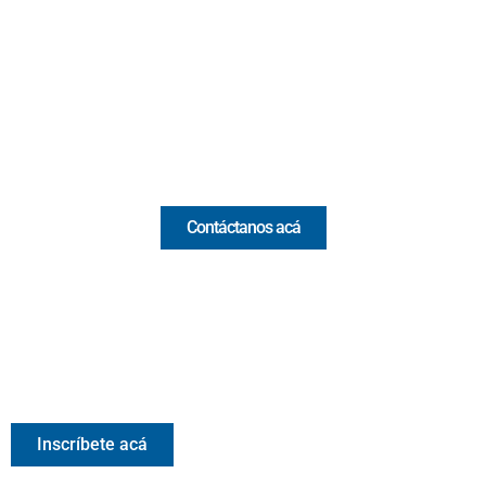
(Antioquia) - Colombia
(+57) 321 330 7515
Email:
[email protected]
Comercial y pauta
Contáctanos acá
Valora Analitik Newsletter
Información estratégica para decisiones inteligentes.
Inscríbete gratis al newsletter diario de Valora Analitik
Inscríbete acá