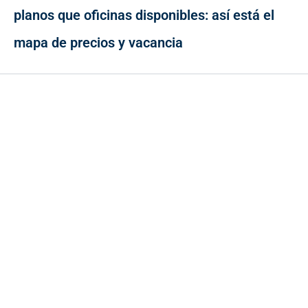
planos que oficinas disponibles: así está el
mapa de precios y vacancia
Contacto
Cr 43A No. 5A - 113 Of. 2020 Edificio One Plaza - Medellín