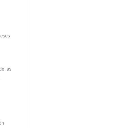
meses
de las
s
ón