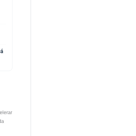
rá
elerar
da