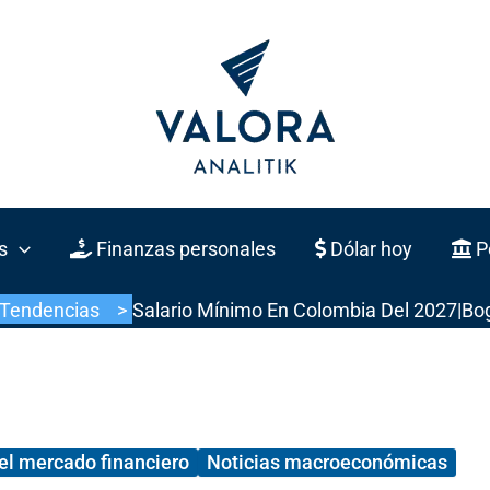
s
Finanzas personales
Dólar hoy
Po
Tendencias >
Salario Mínimo En Colombia Del 2027
|
Bo
el mercado financiero
Noticias macroeconómicas