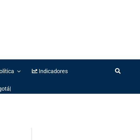
lítica
Indicadores
gotá
|