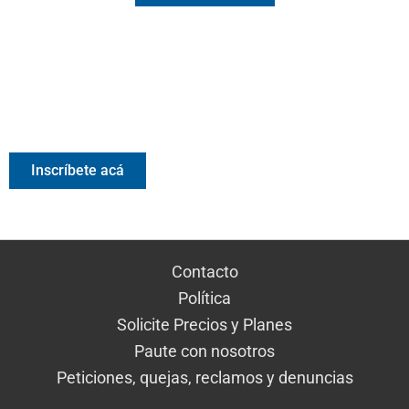
Valora Analitik Newsletter
Información estratégica para decisiones inteligentes.
Inscríbete gratis al newsletter diario de Valora Analitik
Inscríbete acá
Contacto
Política
Solicite Precios y Planes
Paute con nosotros
Peticiones, quejas, reclamos y denuncias