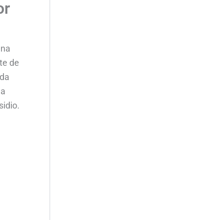
or
una
te de
ada
la
idio.