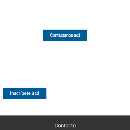
Email:
[email protected]
Comercial y pauta
Contáctanos acá
Valora Analitik Newsletter
Información estratégica para decisiones inteligentes.
Inscríbete gratis al newsletter diario de Valora Analitik
Inscríbete acá
Contacto