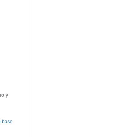
no y
n base