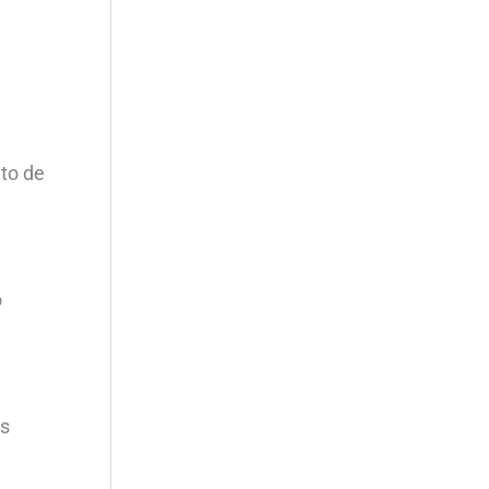
nto de
o
ás