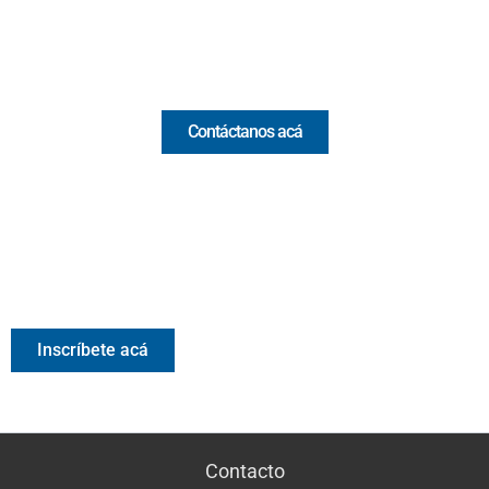
Email:
[email protected]
Comercial y pauta
Contáctanos acá
Valora Analitik Newsletter
Información estratégica para decisiones inteligentes.
Inscríbete gratis al newsletter diario de Valora Analitik
Inscríbete acá
Contacto