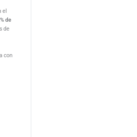
 el
 % de
s de
úa con