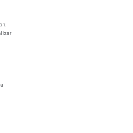
an;
lizar
 a