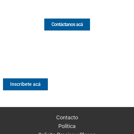
Comercial y pauta
Contáctanos acá
Valora Analitik Newsletter
Información estratégica para decisiones inteligentes.
Inscríbete gratis al newsletter diario de Valora Analitik
Inscríbete acá
Contacto
Política