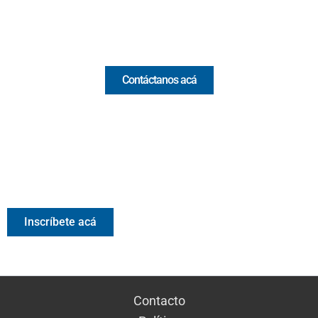
Comercial y pauta
Contáctanos acá
Valora Analitik Newsletter
Información estratégica para decisiones inteligentes.
Inscríbete gratis al newsletter diario de Valora Analitik
Inscríbete acá
Contacto