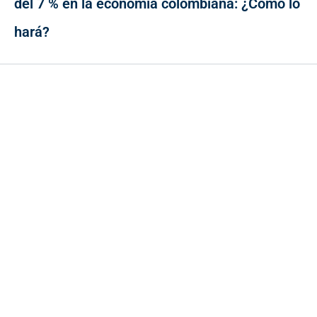
del 7 % en la economía colombiana: ¿Cómo lo
hará?
Contacto
Cr 43A No. 5A - 113 Of. 2020 Edificio One Plaza - Medellín