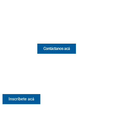
(Antioquia) - Colombia
(+57) 321 330 7515
Email:
[email protected]
Comercial y pauta
Contáctanos acá
Valora Analitik Newsletter
Información estratégica para decisiones inteligentes.
Inscríbete gratis al newsletter diario de Valora Analitik
Inscríbete acá