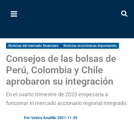
Ir
al
contenido
Noticias del mercado financiero
Noticias económicas importantes
Consejos de las bolsas de
Perú, Colombia y Chile
aprobaron su integración
En el cuarto trimestre de 2023 empezaría a
funcionar el mercado accionario regional integrado.
Por:
Valora Analitik
-
2021-11-29