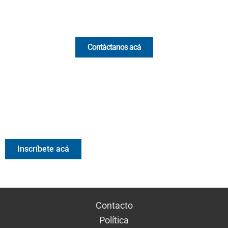
Comercial y pauta
Contáctanos acá
Valora Analitik Newsletter
Información estratégica para decisiones inteligentes.
Inscríbete gratis al newsletter diario de Valora Analitik
Inscríbete acá
Contacto
Política