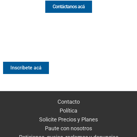
Contáctanos acá
Valora Analitik Newsletter
Información estratégica para decisiones inteligentes.
Inscríbete gratis al newsletter diario de Valora Analitik
Inscríbete acá
Contacto
Política
Solicite Precios y Planes
Paute con nosotros