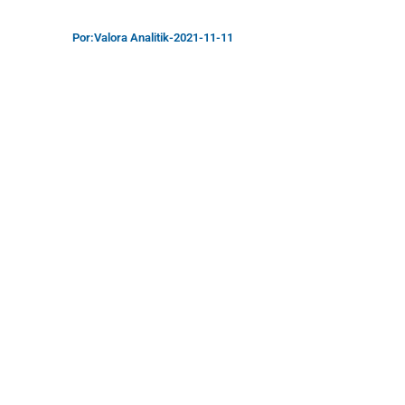
Por:
Valora Analitik
-
2021-11-11