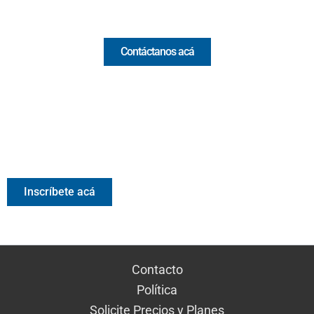
Comercial y pauta
Contáctanos acá
Valora Analitik Newsletter
Información estratégica para decisiones inteligentes.
Inscríbete gratis al newsletter diario de Valora Analitik
Inscríbete acá
Contacto
Política
Solicite Precios y Planes