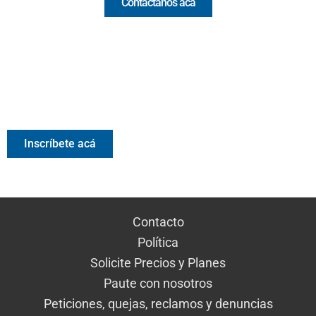
Contáctanos acá
Valora Analitik Newsletter
Información estratégica para decisiones inteligentes.
Inscríbete gratis al newsletter diario de Valora Analitik
Inscríbete acá
Contacto
Política
Solicite Precios y Planes
Paute con nosotros
Peticiones, quejas, reclamos y denuncias