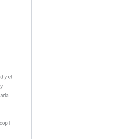
d y el
y
aría
cop I