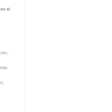
con el
ción.
unda
ez,