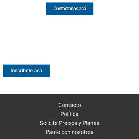
Contáctanos acá
Valora Analitik Newsletter
Información estratégica para decisiones inteligentes.
Inscríbete gratis al newsletter diario de Valora Analitik
Inscríbete acá
Contacto
Política
Solicite Precios y Planes
Paute con nosotros