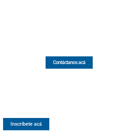
(Antioquia) - Colombia
(+57) 321 330 7515
Email:
[email protected]
Comercial y pauta
Contáctanos acá
Valora Analitik Newsletter
Información estratégica para decisiones inteligentes.
Inscríbete gratis al newsletter diario de Valora Analitik
Inscríbete acá