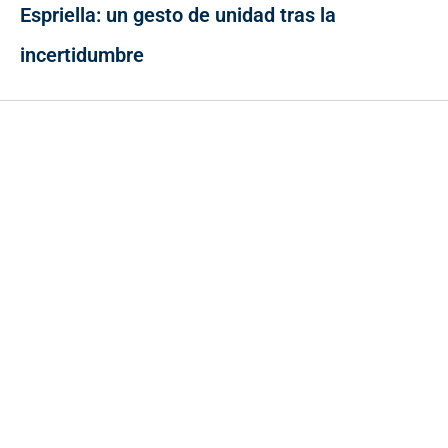
Espriella: un gesto de unidad tras la
incertidumbre
Contacto
Cr 43A No. 5A - 113 Of. 2020 Edificio One Plaza - Medellín