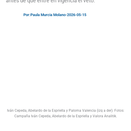
antes de que entre en vigencia el veto.
Por:
Paula Murcia Molano
-
2026-05-15
Iván Cepeda, Abelardo de la Espriella y Paloma Valencia (izq a der). Fotos:
Campaña Iván Cepeda, Abelardo de la Espriella y Valora Analitik.