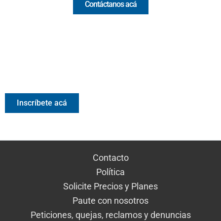
Contáctanos acá
Valora Analitik Newsletter
Información estratégica para decisiones inteligentes.
Inscríbete gratis al newsletter diario de Valora Analitik
Inscríbete acá
Contacto
Política
Solicite Precios y Planes
Paute con nosotros
Peticiones, quejas, reclamos y denuncias