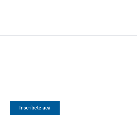
Valora Analitik Newsletter
Información estratégica para decisiones
inteligentes. Inscríbete gratis al newsletter diario de
Valora Analitik
Inscríbete acá