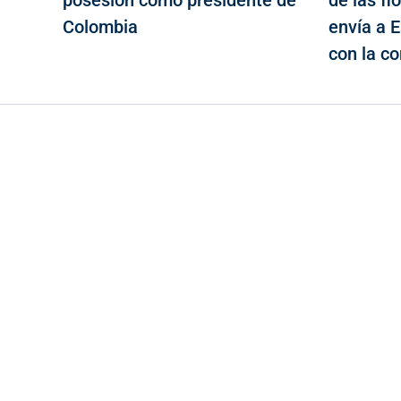
posesión como presidente de
de las f
Colombia
envía a 
con la c