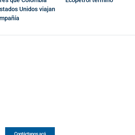
lores que Colombia
Ecopetrol terminó
Estados Unidos viajan
ompañía
Contacto
Cr 43A No. 5A - 113 Of. 2020 Edificio One Plaza - Medellín
(Antioquia) - Colombia
(+57) 321 330 7515
Email:
[email protected]
Comercial y pauta
Contáctanos acá