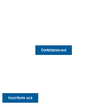
(Antioquia) - Colombia
(+57) 321 330 7515
Email:
[email protected]
Comercial y pauta
Contáctanos acá
Valora Analitik Newsletter
Información estratégica para decisiones inteligentes.
Inscríbete gratis al newsletter diario de Valora Analitik
Inscríbete acá