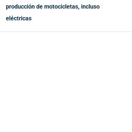
producción de motocicletas, incluso
eléctricas
Contacto
Cr 43A No. 5A - 113 Of. 2020 Edificio One Plaza - Medellín