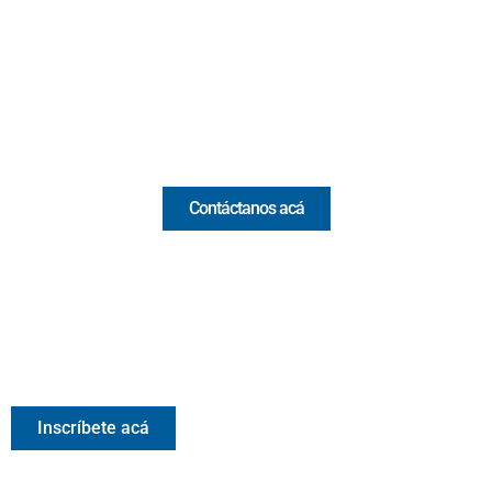
(Antioquia) - Colombia
(+57) 321 330 7515
Email:
[email protected]
Comercial y pauta
Contáctanos acá
Valora Analitik Newsletter
Información estratégica para decisiones inteligentes.
Inscríbete gratis al newsletter diario de Valora Analitik
Inscríbete acá