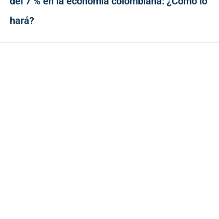
del 7 % en la economía colombiana: ¿Cómo lo
hará?
Contacto
Cr 43A No. 5A - 113 Of. 2020 Edificio One Plaza - Medellín