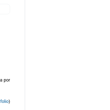
ia por
folio
)