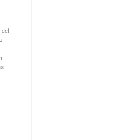
 del
u
n
es