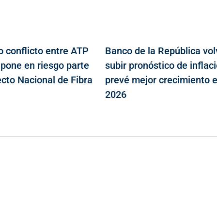
o conflicto entre ATP
Banco de la República vol
 pone en riesgo parte
subir pronóstico de inflaci
ecto Nacional de Fibra
prevé mejor crecimiento 
2026
Contacto
Cr 43A No. 5A - 113 Of. 2020 Edificio One Plaza - Medellín
(Antioquia) - Colombia