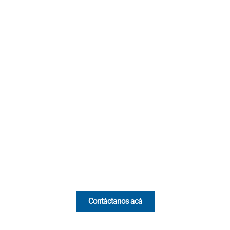
Contacto
Cr 43A No. 5A - 113 Of. 2020 Edificio One Plaza - Medellín
(Antioquia) - Colombia
(+57) 321 330 7515
Email:
[email protected]
Comercial y pauta
Contáctanos acá