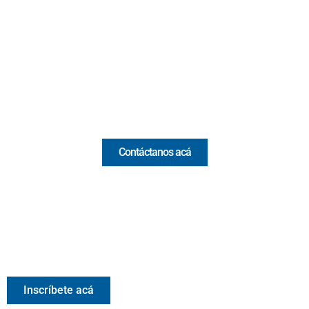
Cr 43A No. 5A - 113 Of. 2020 Edificio One Plaza - Medellín
(Antioquia) - Colombia
(+57) 321 330 7515
Email:
[email protected]
Comercial y pauta
Contáctanos acá
Valora Analitik Newsletter
Información estratégica para decisiones inteligentes.
Inscríbete gratis al newsletter diario de Valora Analitik
Inscríbete acá