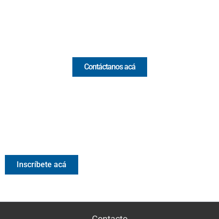
Email:
[email protected]
Comercial y pauta
Contáctanos acá
Valora Analitik Newsletter
Información estratégica para decisiones inteligentes.
Inscríbete gratis al newsletter diario de Valora Analitik
Inscríbete acá
Contacto