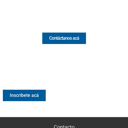
Email:
[email protected]
Comercial y pauta
Contáctanos acá
Valora Analitik Newsletter
Información estratégica para decisiones inteligentes.
Inscríbete gratis al newsletter diario de Valora Analitik
Inscríbete acá
Contacto