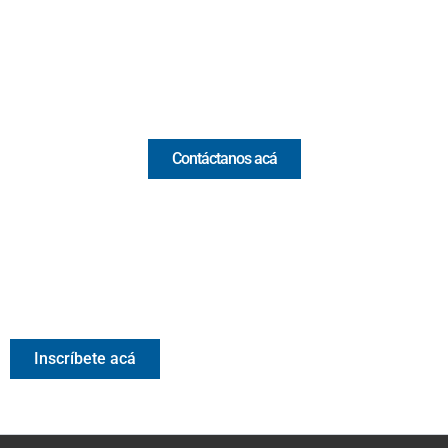
(+57) 321 330 7515
Email:
[email protected]
Comercial y pauta
Contáctanos acá
Valora Analitik Newsletter
Información estratégica para decisiones inteligentes.
Inscríbete gratis al newsletter diario de Valora Analitik
Inscríbete acá