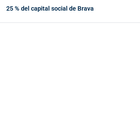
25 % del capital social de Brava
Contacto
Cr 43A No. 5A - 113 Of. 2020 Edificio One Plaza - Medellín
(Antioquia) - Colombia