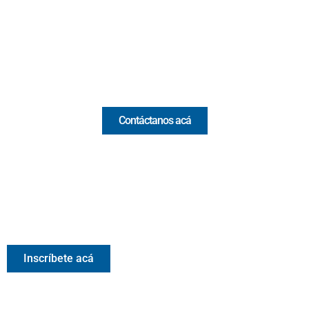
(+57) 321 330 7515
Email:
[email protected]
Comercial y pauta
Contáctanos acá
Valora Analitik Newsletter
Información estratégica para decisiones inteligentes.
Inscríbete gratis al newsletter diario de Valora Analitik
Inscríbete acá