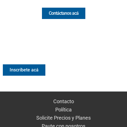
Contáctanos acá
Valora Analitik Newsletter
Información estratégica para decisiones inteligentes.
Inscríbete gratis al newsletter diario de Valora Analitik
Inscríbete acá
Contacto
Política
Solicite Precios y Planes
Paute con nosotros