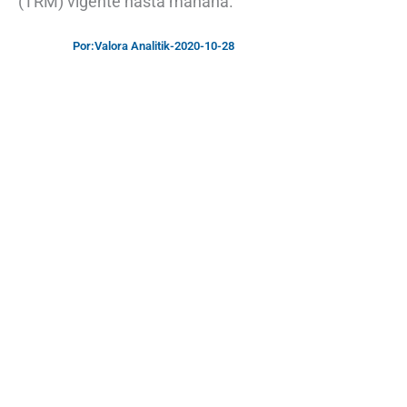
(TRM) vigente hasta mañana.
Por:
Valora Analitik
-
2020-10-28