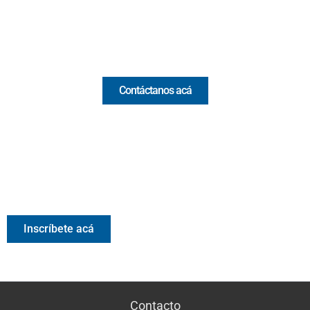
Email:
[email protected]
Comercial y pauta
Contáctanos acá
Valora Analitik Newsletter
Información estratégica para decisiones inteligentes.
Inscríbete gratis al newsletter diario de Valora Analitik
Inscríbete acá
Contacto