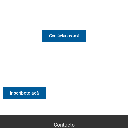
Email:
[email protected]
Comercial y pauta
Contáctanos acá
Valora Analitik Newsletter
Información estratégica para decisiones inteligentes.
Inscríbete gratis al newsletter diario de Valora Analitik
Inscríbete acá
Contacto