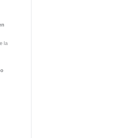
en
e la
do