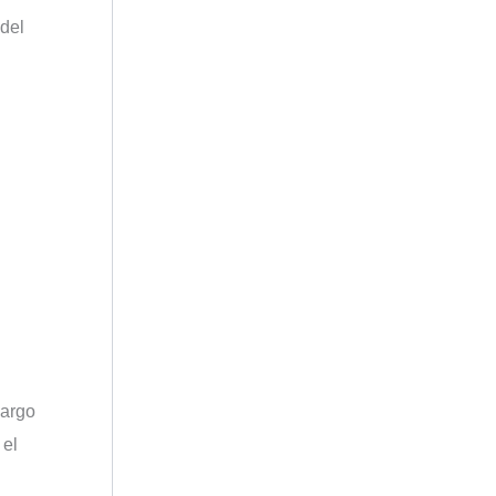
 del
cargo
 el