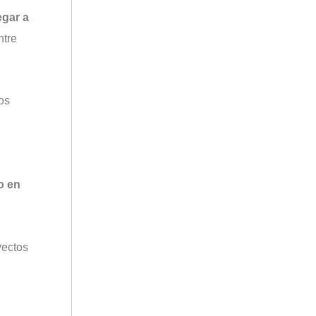
egar a
ntre
os
o en
yectos