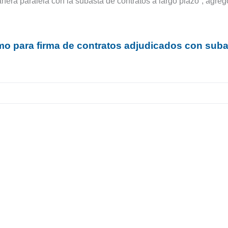
ra paralela con la subasta de contratos a largo plazo”, agreg
mo para firma de contratos adjudicados con sub