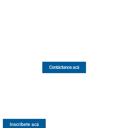
Cr 43A No. 5A - 113 Of. 2020 Edificio One Plaza - Medellín
(Antioquia) - Colombia
(+57) 321 330 7515
Email:
[email protected]
Comercial y pauta
Contáctanos acá
Valora Analitik Newsletter
Información estratégica para decisiones inteligentes.
Inscríbete gratis al newsletter diario de Valora Analitik
Inscríbete acá