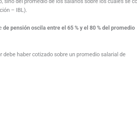
ino del promedio de los salarios sobre los cuales se co
ción – IBL).
je
de pensión oscila entre el 65 % y el 80 % del promedio
dor debe haber cotizado sobre un promedio salarial de