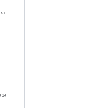
ra
debe