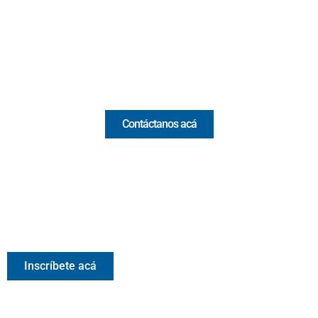
(+57) 321 330 7515
Email:
[email protected]
Comercial y pauta
Contáctanos acá
Valora Analitik Newsletter
Información estratégica para decisiones inteligentes.
Inscríbete gratis al newsletter diario de Valora Analitik
Inscríbete acá