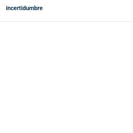
incertidumbre
Contacto
Cr 43A No. 5A - 113 Of. 2020 Edificio One Plaza - Medellín
(Antioquia) - Colombia