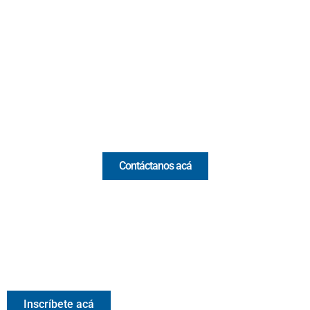
Cr 43A No. 5A - 113 Of. 2020 Edificio One Plaza - Medellín
(Antioquia) - Colombia
(+57) 321 330 7515
Email:
[email protected]
Comercial y pauta
Contáctanos acá
Valora Analitik Newsletter
Información estratégica para decisiones inteligentes.
Inscríbete gratis al newsletter diario de Valora Analitik
Inscríbete acá