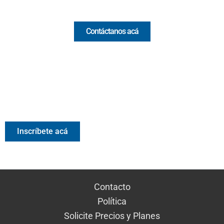
Comercial y pauta
Contáctanos acá
Valora Analitik Newsletter
Información estratégica para decisiones inteligentes.
Inscríbete gratis al newsletter diario de Valora Analitik
Inscríbete acá
Contacto
Política
Solicite Precios y Planes