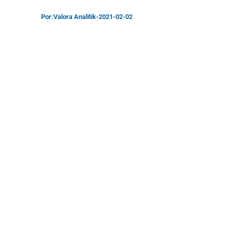
Por:
Valora Analitik
-
2021-02-02