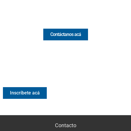
Email:
[email protected]
Comercial y pauta
Contáctanos acá
Valora Analitik Newsletter
Información estratégica para decisiones inteligentes.
Inscríbete gratis al newsletter diario de Valora Analitik
Inscríbete acá
Contacto