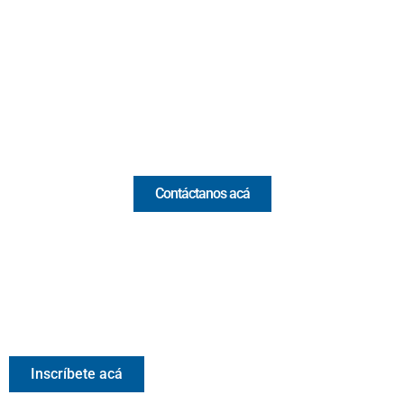
Cr 43A No. 5A - 113 Of. 2020 Edificio One Plaza - Medellín
(Antioquia) - Colombia
(+57) 321 330 7515
Email:
[email protected]
Comercial y pauta
Contáctanos acá
Valora Analitik Newsletter
Información estratégica para decisiones inteligentes.
Inscríbete gratis al newsletter diario de Valora Analitik
Inscríbete acá