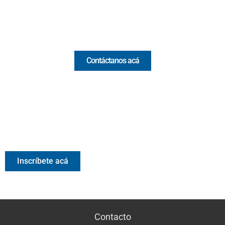
Email:
[email protected]
Comercial y pauta
Contáctanos acá
Valora Analitik Newsletter
Información estratégica para decisiones inteligentes.
Inscríbete gratis al newsletter diario de Valora Analitik
Inscríbete acá
Contacto