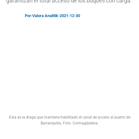
garantizan el total acceso de los buques con carga.
Por:
Valora Analitik
-
2021-12-30
Esta es la draga que mantiene habilitado el canal de acceso al puerto de
Barranquilla. Foto: Cormagdalena.