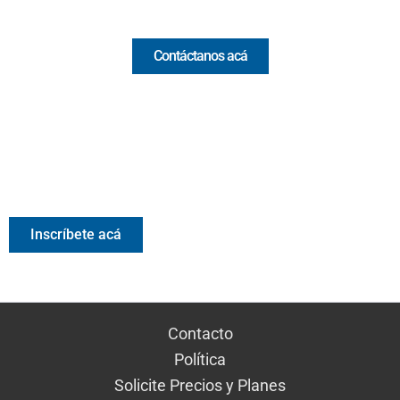
Comercial y pauta
Contáctanos acá
Valora Analitik Newsletter
Información estratégica para decisiones inteligentes.
Inscríbete gratis al newsletter diario de Valora Analitik
Inscríbete acá
Contacto
Política
Solicite Precios y Planes