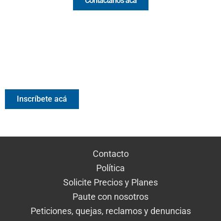
Contáctanos acá
Valora Analitik Newsletter
Información estratégica para decisiones inteligentes.
Inscríbete gratis al newsletter diario de Valora Analitik
Inscríbete acá
Contacto
Política
Solicite Precios y Planes
Paute con nosotros
Peticiones, quejas, reclamos y denuncias