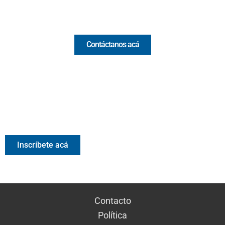
Comercial y pauta
Contáctanos acá
Valora Analitik Newsletter
Información estratégica para decisiones inteligentes.
Inscríbete gratis al newsletter diario de Valora Analitik
Inscríbete acá
Contacto
Política