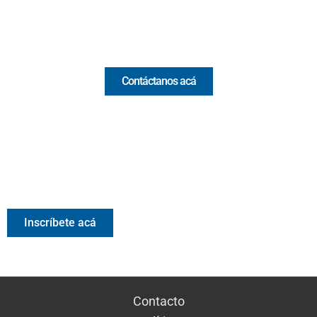
Comercial y pauta
Contáctanos acá
Valora Analitik Newsletter
Información estratégica para decisiones inteligentes.
Inscríbete gratis al newsletter diario de Valora Analitik
Inscríbete acá
Contacto