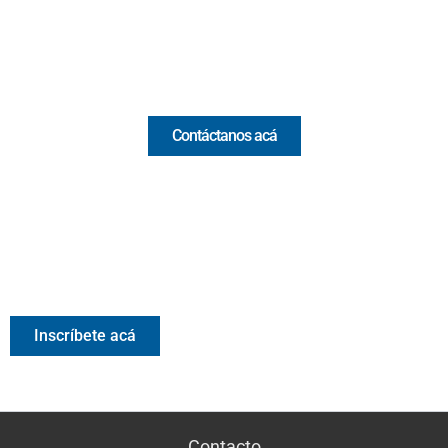
Email:
[email protected]
Comercial y pauta
Contáctanos acá
Valora Analitik Newsletter
Información estratégica para decisiones inteligentes.
Inscríbete gratis al newsletter diario de Valora Analitik
Inscríbete acá
Contacto