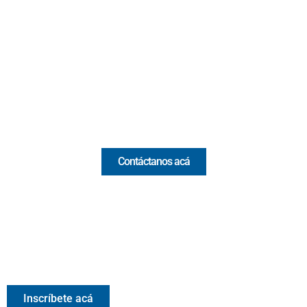
Cr 43A No. 5A - 113 Of. 2020 Edificio One Plaza - Medellín
(Antioquia) - Colombia
(+57) 321 330 7515
Email:
[email protected]
Comercial y pauta
Contáctanos acá
Valora Analitik Newsletter
Información estratégica para decisiones inteligentes.
Inscríbete gratis al newsletter diario de Valora Analitik
Inscríbete acá