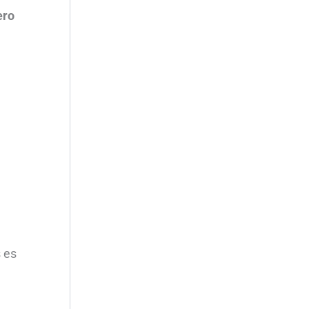
ero
 es