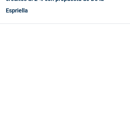
Espriella
Contacto
Cr 43A No. 5A - 113 Of. 2020 Edificio One Plaza - Medellín