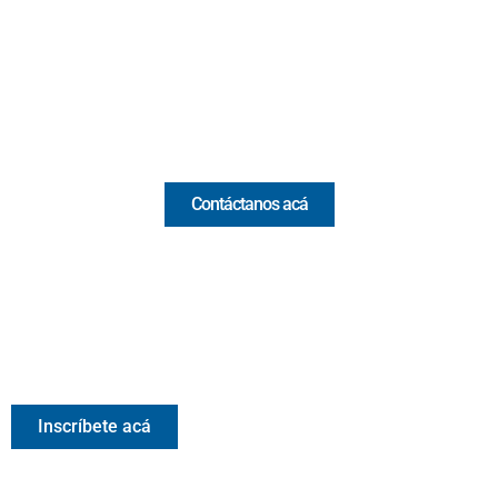
(Antioquia) - Colombia
(+57) 321 330 7515
Email:
[email protected]
Comercial y pauta
Contáctanos acá
Valora Analitik Newsletter
Información estratégica para decisiones inteligentes.
Inscríbete gratis al newsletter diario de Valora Analitik
Inscríbete acá